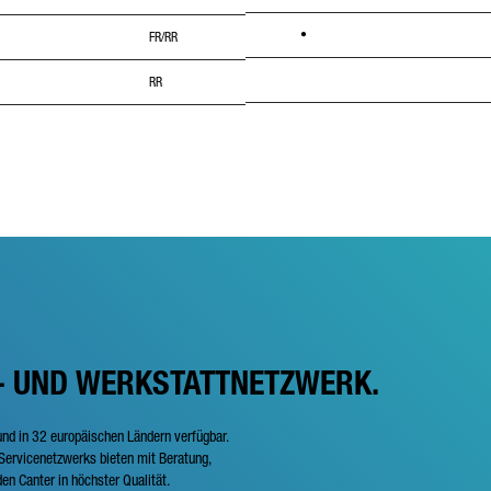
•
FR/RR
RR
- UND WERKSTATTNETZWERK.
und in 32 europäischen Ländern verfügbar.
ervicenetzwerks bieten mit Beratung,
en Canter in höchster Qualität.