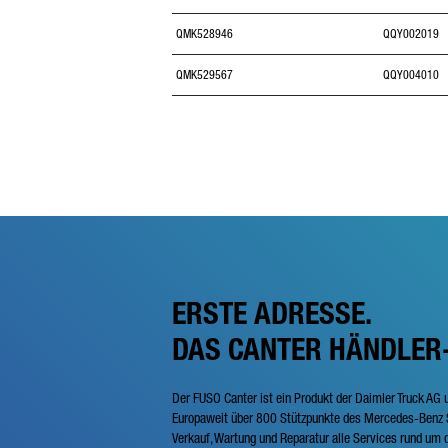
QMK528946
QQY002019
QMK529567
QQY004010
ERSTE ADRESSE.
DAS CANTER HÄNDLER
Der FUSO Canter ist ein Produkt der Daimler Truck AG 
Europaweit über 800 Stützpunkte des Mercedes-Benz S
Verkauf, Wartung und Reparatur alle Services rund um d