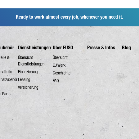
Ready to work almost every job, whenever you need it.
Zubehör
Dienstleistungen
Über FUSO
Presse & Infos
Blog
Teile &
Übersicht
Übersicht
Dienstleistungen
EU Werk
nalteile
Finanzierung
Geschichte
inalzubehör
Leasing
FAQ
Versicherung
e Parts