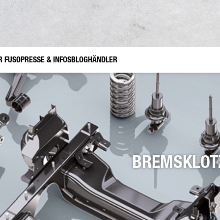
R FUSO
PRESSE & INFOS
BLOG
HÄNDLER
hör Canter TFI
hr
Garten- und Landschaftsbau
FUSO Value Parts
Kommunaleinsatz
nnen
r
BREMSKLOT