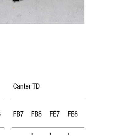
Canter TD
6
FB7
FB8
FE7
FE8
•
•
•